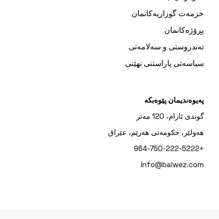
خزمەت گوزاریەکانمان
پڕۆژەکانمان
تەندروستی و سەلامەتی
سیاسەتی پاراستنی نهێنی
پەیوەندیمان پێوەبکە
گوندی ئارام، 120 مەتر
هەولێر، حکومەتی هەرێم، عێراق
+964-750-222-5222
info@balwez.com