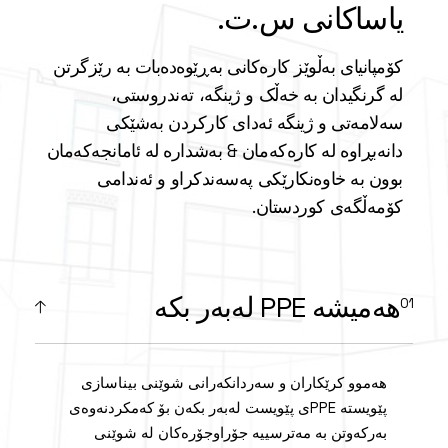
یاساکانی س.ت.
کۆمپانیای بەڵوێز کارەکانی بەڕێوەدەبات بە رێزگرتن
لە گرنگیدان بە خەڵک و ژینگە، تەندروستی،
سەلامەتی و ژینگە ئەدای کارکردن بەشێکی
دانەبڕاوە لە کارەکەمان & بەشدارە لە ئامانجەکەمان
بوون بە خاوەنکارێکی پەسەندکراو و ئەندامی
کۆمەڵگەی کوردستان.
هەمیشە PPE لەبەر بکە
هەموو کرێکاران و سەردانکەرانی شوێنی بیناسازی
پێویستە PPEی پێویست لەبەر بکەن بۆ کەمکردنەوەی
بەرکەوتن بە مەترسییە جۆراوجۆرەکان لە شوێنی