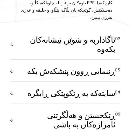
کارەکەدا. PPE باوەکان بریتین لە چاویلکە، کڵاو،
دەستکێش، گوێچکە یان پڵاگ، پێڵاو، و جلیقە و عەزی
بەرزی بینین.
ئاگاداربە و شوێن نیشانەکان
بکەوە
ڕێنمایی ڕوون پێشکەش بکە
سایتەکە بە ڕێکوپێکی ڕابگرە
ڕێکخستن و هەڵگرتنی
ئامرازەکان بە باشی