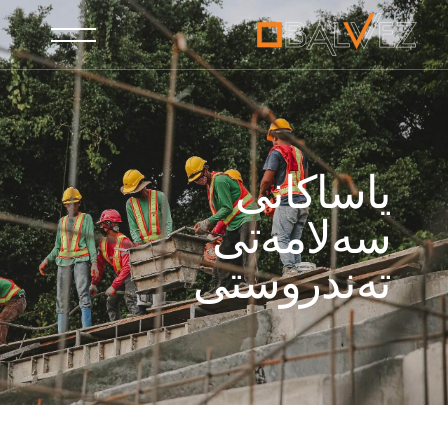
یاساکانی
سەلامەتی
تەندروستی