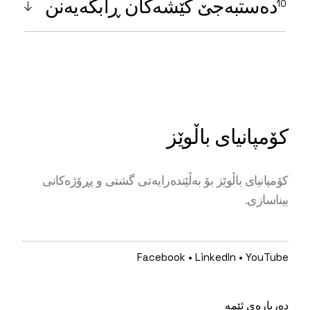
دەستبەجێ کێشەکان ڕابگەیەنن
کۆمپانیای باڵوێز
کۆمپانیای باڵوێز بۆ بەڵێندەرایەتی گشتی و پڕۆژەکانی
بیناسازی.
Facebook
•
LinkedIn
•
YouTube
دەربارەی ئێمە