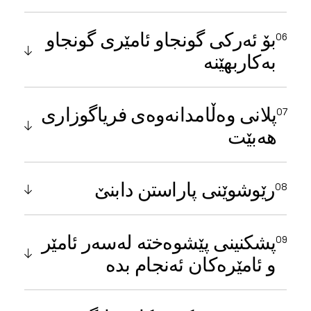
بۆ ئەرکی گونجاو ئامێری گونجاو
بەکاربهێنە
پلانی وەڵامدانەوەی فریاگوزاری
هەبێت
رێوشوێنی پاراستن دابنێ
پشکنینی پێشوەختە لەسەر ئامێر
و ئامێرەکان ئەنجام بدە